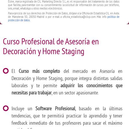
Esine, marca registrada de CIL Marketing Directo S.L, es el responsable del tratamiento de los datos
que facilita, para tramitar con su consentimiento la solicitud de información de cursos por teléfono,
sms, email, whatsApp u otros medios electrónicos.
Para ejercicio de sus derechos de Protección de Datos, diríjase a la Oficina de Estadística CIL en Avda.
de Manoteras 50, 28050 Madrid o por e-mail a oficina_estadistica@cilsp.com. Más info
política de
protección de datos
.
Curso Profesional de Asesoría en
Decoración y Home Staging
El
Curso más completo
del mercado en Asesoría en
Decoración y Home Staging, porque integra distintas salidas
laborales y te permite
adquirir los conocimientos que
necesitas para trabajar
, en un sector apasionante.
Incluye un
Software Profesional
, basado en la últimas
tendencias, que te permitirá practicar lo aprendido y tener
feedback inmediato de tus profesores para sacar el máximo