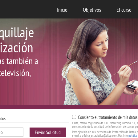
Inicio
Objetivos
El curso
uillaje
rización
ias también a
elevisión,
Consiento el tratamiento de mis datos 
Esine, marca registrada de CIL Marketing Directo S.L, 
consentimiento la solicitud de información de cursos po
Enviar Solicitud
Para ejercicio de sus derechos de Protección de Datos, d
e-mail a oficina_estadistica@cilsp.com. Más info
política