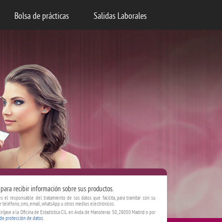
Bolsa de prácticas
Salidas Laborales
para recibir información sobre sus productos.
es el responsable del tratamiento de los datos que facilita, para tramitar con su
r teléfono, sms, email, whatsApp u otros medios electrónicos.
iríjase a la Oficina de Estadística CIL en Avda. de Manoteras 50, 28050 Madrid o por
 de protección de datos
.