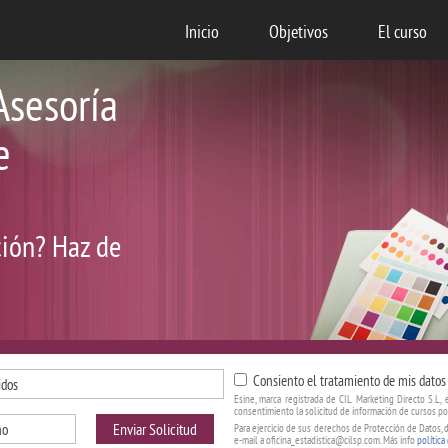
Inicio
Objetivos
El curso
Asesoría
e
ción? Haz de
Consiento el tratamiento de mis datos 
Esine, marca registrada de CIL Marketing Directo S.L, 
consentimiento la solicitud de información de cursos po
Enviar Solicitud
Para ejercicio de sus derechos de Protección de Datos, d
e-mail a oficina_estadistica@cilsp.com. Más info
política