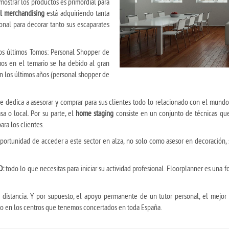
mostrar los productos es primordial para
al merchandising
está adquiriendo tanta
nal para decorar tanto sus escaparates
dos últimos Tomos: Personal Shopper de
os en el temario se ha debido al gran
n los últimos años (personal shopper de
e dedica a asesorar y comprar para sus clientes todo lo relacionado con el mundo 
a o local. Por su parte, el
home staging
consiste en un conjunto de técnicas qu
ara los clientes.
 oportunidad de acceder a este sector en alza, no solo como asesor en decoració
D:
todo lo que necesitas para iniciar su actividad profesional. Floorplanner es una f
distancia. Y por supuesto, el apoyo permanente de un tutor personal, el mejor m
 Curso en los centros que tenemos concertados en toda España.