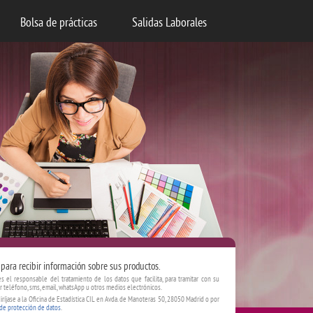
Bolsa de prácticas
Salidas Laborales
para recibir información sobre sus productos.
es el responsable del tratamiento de los datos que facilita, para tramitar con su
r teléfono, sms, email, whatsApp u otros medios electrónicos.
iríjase a la Oficina de Estadística CIL en Avda. de Manoteras 50, 28050 Madrid o por
 de protección de datos
.